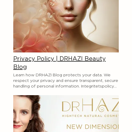
Privacy Policy | DRHAZI Beauty
Blog
Learn how DRHAZI Blog protects your data. We
respect your privacy and ensure transparent, secure
handling of personal information. Integritetspolicy
En juridisk ansvarsfriskrivning Förklaringarna och
informationen på den här sidan är endast allmänna
och övergripande förklaringar och information om
hur du skriver ditt eget dokument med en
integritetspolicy. Du bör inte förlita dig på den här
artikeln som juridisk rådgivning eller
rekommendationer om vad du faktiskt bör göra,
eftersom vi inte kan veta i förväg vilka specifika