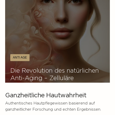
ANTI AGE
Die Revolution des natürlichen
Anti-Aging – Zelluläre
Hautverjüngung im ganzheitlichen
Ansatz von DRHAZI
Ganzheitliche Hautwahrheit
Authentisches Hautpflegewissen basierend auf
ganzheitlicher Forschung und echten Ergebnissen.