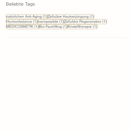
Beliebte Tags
1 Beitrag
1 Beitrag
natürlichen Anti-Aging
(1)
Zelluläre Hautverjüngung
(1)
1 Beitrag
1 Beitrag
1 Beitrag
Hormonbalance
(1)
nanopeptide
(1)
Zelluläre Regeneration
(1)
1 Beitrag
1 Beitrag
1 Beitrag
MEDICOSMETIK
(1)
Bio-Facelifting
(1)
Kristalltherapie
(1)